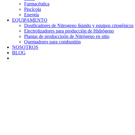
Farmacéutica
Piscícola
Energía
EQUIPAMENTO
Dosificadores de Nitrogeno líquido y equipos criogénicos
Electrolizadores para producción de Hidrógeno
Plantas de produccioón de Nitrógeno en sitio
Quemadores para combustión
NOSOTROS
BLOG