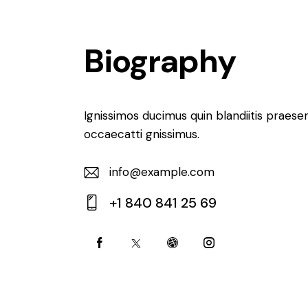
Biography
Ignissimos ducimus quin blandiitis praese
occaecatti gnissimus.
info@example.com
E-
+1 840 841 25 69
m
Ph
ail:
on
e: