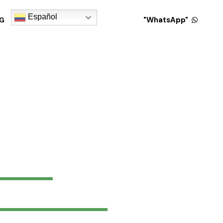
Español
"WhatsApp"
G
Español
"WhatsApp"
80%
90%